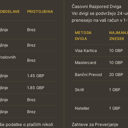
Časovni Razpored Dviga
 OBDELAVE
PRISTOJBINA
Vsi dvigi se podvržejo 24-ur
prenesejo na vaš račun v 1
jšnje
Brez
METODA
NAJMANJ
DVIGA
ZNESEK
jšnje
Brez
Visa Kartica
10 GBP
Poslovnih
Brez
Mastercard
10 GBP
Bančni Prevod
20 GBP
jšnje
1.45 GBP
jšnje
1.85 GBP
Skrill
1 GBP
jšnje
Brez
Neteller
1 GBP
jšnje
Brez
še podatke o plačilih nikoli
Zahteve za Preverjanje