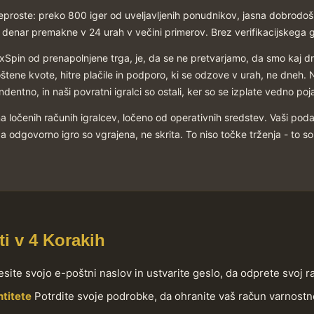
proste: preko 800 iger od uveljavljenih ponudnikov, jasna dobrodošlic
se denar premakne v 24 urah v večini primerov. Brez verifikacijskega 
ixSpin od prenapolnjene trga, je, da se ne pretvarjamo, da smo kaj dr
 poštene kvote, hitre plačile in podporo, ki se odzove v urah, ne dneh.
entno, in naši povratni igralci so ostali, ker so se izplate vedno poja
a ločenih računih igralcev, ločeno od operativnih sredstev. Vaši podatki
 za odgovorno igro so vgrajena, ne skrita. To niso točke trženja - to so
ti v 4 Korakih
site svojo e-poštni naslov in ustvarite geslo, da odprete svoj r
ntitete
Potrdite svoje podrobke, da ohranite vaš račun varnostn