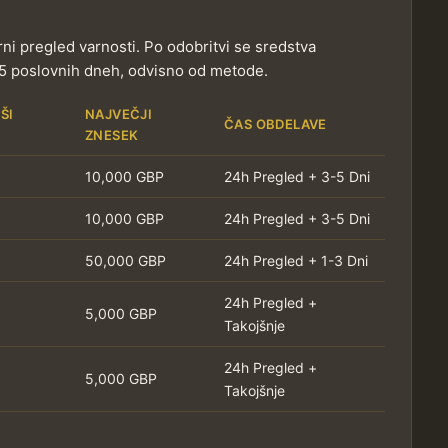
ni pregled varnosti. Po odobritvi se sredstva
-5 poslovnih dneh, odvisno od metode.
ŠI
NAJVEČJI
ČAS OBDELAVE
ZNESEK
10,000 GBP
24h Pregled + 3-5 Dni
10,000 GBP
24h Pregled + 3-5 Dni
50,000 GBP
24h Pregled + 1-3 Dni
24h Pregled +
5,000 GBP
Takojšnje
24h Pregled +
5,000 GBP
Takojšnje