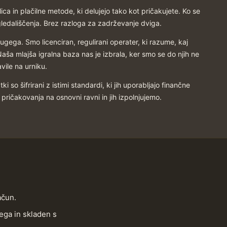
a in plačilne metode, ki delujejo tako kot pričakujete. Ko se
gledališčenja. Brez razloga za zadrževanje dviga.
ugega. Smo licenciran, regulirani operater, ki razume, kaj
 Naša mlajša igralna baza nas je izbrala, ker smo se do njih ne
vile na urniku.
 so šifrirani z istimi standardi, ki jih uporabljajo finančne
 pričakovanja na osnovni ravni in jih izpolnjujemo.
ačun.
ega in skladen s