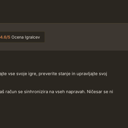
4.6/5
Ocena Igralcev
jte vse svoje igre, preverite stanje in upravljajte svoj
 Vaš račun se sinhronizira na vseh napravah. Ničesar se ni