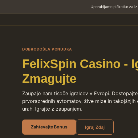
Uporabljamo piškotke za iz
DOBRODOŠLA PONUDKA
FelixSpin Casino - I
Zmagujte
Zaupajo nam tisoče igralcev v Evropi. Dostopajt
prvorazrednih avtomatov, žive mize in takojšnjih
urah. Igrajte z zaupanjem.
Zahtevajte Bonus
Igraj Zdaj