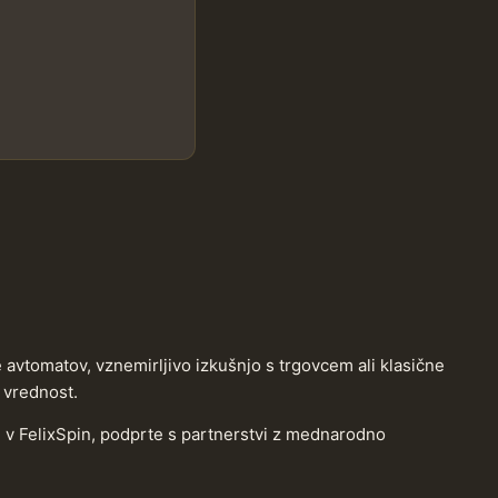
e avtomatov, vznemirljivo izkušnjo s trgovcem ali klasične
 vrednost.
ne v FelixSpin, podprte s partnerstvi z mednarodno