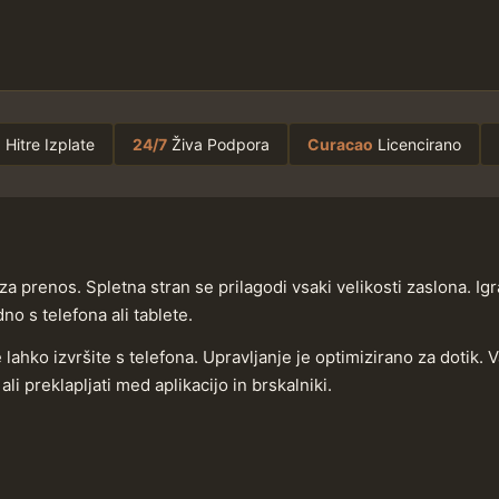
h
Hitre Izplate
24/7
Živa Podpora
Curacao
Licencirano
za prenos. Spletna stran se prilagodi vsaki velikosti zaslona. Igra
o s telefona ali tablete.
 lahko izvršite s telefona. Upravljanje je optimizirano za dotik.
ali preklapljati med aplikacijo in brskalniki.