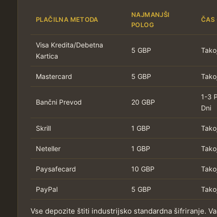
NAJMANJŠI
PLAČILNA METODA
ČAS
POLOG
Visa Kredita/Debetna
5 GBP
Tako
Kartica
Mastercard
5 GBP
Tako
1-3 
Bančni Prevod
20 GBP
Dni
Skrill
1 GBP
Tako
Neteller
1 GBP
Tako
Paysafecard
10 GBP
Tako
PayPal
5 GBP
Tako
Vse depozite štiti industrijsko standardna šifriranje. Va