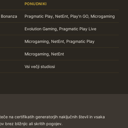
PONUDNIKI
s Bonanza
Pragmatic Play, NetEnt, Play'n GO, Microgaming
Evolution Gaming, Pragmatic Play Live
Microgaming, NetEnt, Pragmatic Play
Microgaming, NetEnt
Vsi večji studiosi
če na certifikatih generatorjih naključnih števil in vsaka
 brez bližnjic ali skritih pogojev.