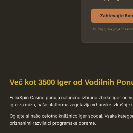
Zahtevajte Bo
18+. Pogoj stavljenja 35x zne
Več kot 3500 Iger od Vodilnih Po
FelixSpin Casino ponuja natančno izbrano zbirko iger od vod
igre za mizo, naša platforma zagotavlja vrhunske izkušnje i
Oglejte si našo celotno knjižnico iger spodaj. Vsaka katego
priznanimi razvijalci programske opreme.