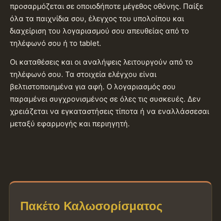
προσαρμόζεται σε οποιοδήποτε μέγεθος οθόνης. Παίξε
όλα τα παιχνίδια σου, έλεγχος του υπολοίπου και
διαχείριση του λογαριασμού σου απευθείας από το
τηλέφωνό σου ή το tablet.
Οι καταθέσεις και οι αναλήψεις λειτουργούν από το
τηλέφωνό σου. Τα στοιχεία ελέγχου είναι
βελτιστοποιημένα για αφή. Ο λογαριασμός σου
παραμένει συγχρονισμένος σε όλες τις συσκευές. Δεν
χρειάζεται να εγκαταστήσεις τίποτα ή να εναλλάσσεσαι
μεταξύ εφαρμογής και περιηγητή.
Πακέτο Καλωσορίσματος