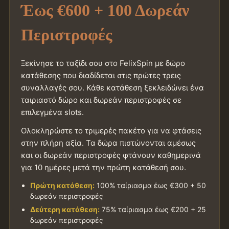
Έως €600 + 100 Δωρεάν
Περιστροφές
Ξεκίνησε το ταξίδι σου στο FelixSpin με δώρο
κατάθεσης που διαδίδεται στις πρώτες τρεις
συναλλαγές σου. Κάθε κατάθεση ξεκλειδώνει ένα
ταιριαστό δώρο και δωρεάν περιστροφές σε
επιλεγμένα slots.
Ολοκληρώστε το τριμερές πακέτο για να φτάσεις
στην πλήρη αξία. Τα δώρα πιστώνονται αμέσως
και οι δωρεάν περιστροφές φτάνουν καθημερινά
για 10 ημέρες μετά την πρώτη κατάθεσή σου.
Πρώτη κατάθεση:
100% ταίριασμα έως €300 + 50
δωρεάν περιστροφές
Δεύτερη κατάθεση:
75% ταίριασμα έως €200 + 25
δωρεάν περιστροφές