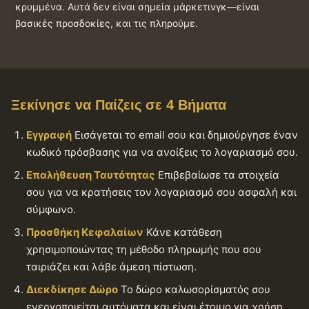
κρυμμένα. Αυτά δεν είναι σημεία μάρκετινγκ—είναι
βασικές προσδοκίες, και τις πληρούμε.
Ξεκίνησε να Παίζεις σε 4 Βήματα
Εγγραφή
Εισάγεται το email σου και δημιούργησε έναν
κωδικό πρόσβασης για να ανοίξεις το λογαριασμό σου.
Επαλήθευση Ταυτότητας
Επιβεβαίωσε τα στοιχεία
σου για να κρατήσεις τον λογαριασμό σου ασφαλή και
σύμφωνο.
Προσθήκη Κεφαλαίων
Κάνε κατάθεση
χρησιμοποιώντας τη μέθοδο πληρωμής που σου
ταιριάζει και λάβε άμεση πίστωση.
Διεκδίκησε Δώρο
Το δώρο καλωσορίσματός σου
ενεργοποιείται αυτόματα και είναι έτοιμο για χρήση.