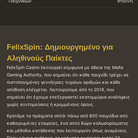
Παιχνιδιών
στούντιο
FelixSpin: Δημιουργημένο για
Αληθινούς Παίκτες
FelixSpin Casino λειτουργεί σύμφωνα με άδεια της Malta
Gaming Authority, που σημαίνει ότι κάθε παιχνίδι τρέχει σε
πιστοποιημένες γεννήτριες τυχαίων αριθμών και κάθε
απόδοση ελέγχεται. Λειτουργούμε από το 2018, που
σημαίνει ότι έχουμε επεξεργαστεί εκατομμύρια αναλήψεις
χωρίς συντομεύσεις ή κρυμμένους όρους.
Κρατάμε τα πράγματα απλά: πάνω από 800 παιχνίδια από
καθιερωμένες εταιρείες, ένα απλό δώρο καλωσορίσματος
και μέθοδοι κατάθεσης που λειτουργούν όπως αναμένεις.
Όταν κάνεις ανάληψη, τα χρήματα κινούνται εντός 24