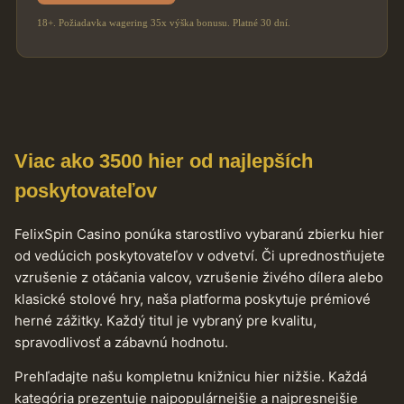
18+. Požiadavka wagering 35x výška bonusu. Platné 30 dní.
Viac ako 3500 hier od najlepších
poskytovateľov
FelixSpin Casino ponúka starostlivo vybaranú zbierku hier
od vedúcich poskytovateľov v odvetví. Či uprednostňujete
vzrušenie z otáčania valcov, vzrušenie živého dílera alebo
klasické stolové hry, naša platforma poskytuje prémiové
herné zážitky. Každý titul je vybraný pre kvalitu,
spravodlivosť a zábavnú hodnotu.
Prehľadajte našu kompletnu knižnicu hier nižšie. Každá
kategória prezentuje najpopulárnejšie a najpresnejšie