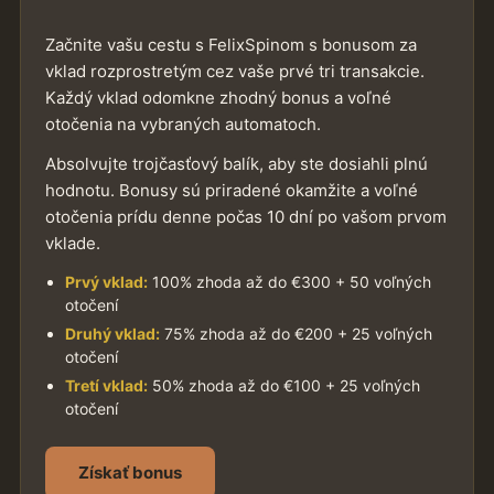
Začnite vašu cestu s FelixSpinom s bonusom za
vklad rozprostretým cez vaše prvé tri transakcie.
Každý vklad odomkne zhodný bonus a voľné
otočenia na vybraných automatoch.
Absolvujte trojčasťový balík, aby ste dosiahli plnú
hodnotu. Bonusy sú priradené okamžite a voľné
otočenia prídu denne počas 10 dní po vašom prvom
vklade.
Prvý vklad:
100% zhoda až do €300 + 50 voľných
otočení
Druhý vklad:
75% zhoda až do €200 + 25 voľných
otočení
Tretí vklad:
50% zhoda až do €100 + 25 voľných
otočení
Získať bonus