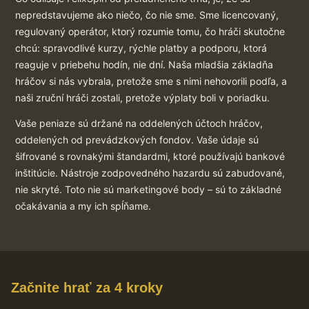
nepredstavujeme ako niečo, čo nie sme. Sme licencovaný,
regulovaný operátor, ktorý rozumie tomu, čo hráči skutočne
chcú: spravodlivé kurzy, rýchle platby a podporu, ktorá
reaguje v priebehu hodín, nie dní. Naša mladšia základňa
hráčov si nás vybrala, pretože sme s nimi nehovorili podľa, a
naši zruční hráči zostali, pretože výplaty boli v poriadku.
Vaše peniaze sú držané na oddelených účtoch hráčov,
oddelených od prevádzkových fondov. Vaše údaje sú
šifrované s rovnakými štandardmi, ktoré používajú bankové
inštitúcie. Nástroje zodpovedného hazardu sú zabudované,
nie skryté. Toto nie sú marketingové body – sú to základné
očakávania a my ich spĺňame.
Začnite hrať za 4 kroky