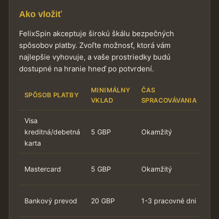
Ako vložiť
FelixSpin akceptuje širokú škálu bezpečných
spôsobov platby. Zvoľte možnosť, ktorá vám
najlepšie vyhovuje, a vaše prostriedky budú
dostupné na hranie hneď po potvrdení.
MINIMÁLNY
ČAS
SPÔSOB PLATBY
PO
VKLAD
SPRACOVÁVANIA
Visa
Be
kreditná/debetná
5 GBP
Okamžitý
pop
karta
Be
Mastercard
5 GBP
Okamžitý
pop
Be
Bankový prevod
20 GBP
1-3 pracovné dni
pop