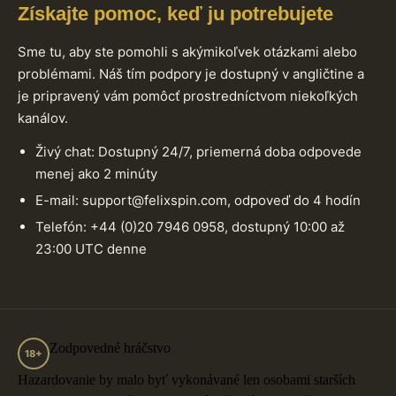
Získajte pomoc, keď ju potrebujete
Sme tu, aby ste pomohli s akýmikoľvek otázkami alebo
problémami. Náš tím podpory je dostupný v angličtine a
je pripravený vám pomôcť prostredníctvom niekoľkých
kanálov.
Živý chat: Dostupný 24/7, priemerná doba odpovede
menej ako 2 minúty
E-mail:
support@felixspin.com
, odpoveď do 4 hodín
Telefón: +44 (0)20 7946 0958, dostupný 10:00 až
23:00 UTC denne
Zodpovedné hráčstvo
18+
Hazardovanie by malo byť vykonávané len osobami starších