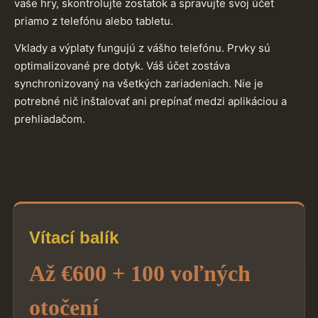
vaše hry, skontrolujte zostatok a spravujte svoj účet
priamo z telefónu alebo tabletu.
Vklady a výplaty fungujú z vášho telefónu. Prvky sú
optimalizované pre dotyk. Váš účet zostáva
synchronizovaný na všetkých zariadeniach. Nie je
potrebné nič inštalovať ani prepínať medzi aplikáciou a
prehliadačom.
Vítací balík
Až €600 + 100 voľných
otočení