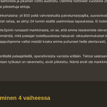
attoreita ja jokainen voitto auditoitu. Olemme toimineet vuodesta 20
i piilotettuja ehtoja.
kertaisina: yli 800 peliä vahvistetuilta palveluntarjoajilta, suoraviiv
tat rahaa, se siirtyi 24 tunnin sisällä useimmissa tapauksissa. Ei tode
elixSpinin runsaasti markkinasta, on se, että emme teeskentele olev
ymmärtää, mitä pelaajat todellisuudessa haluavat: oikeudenmukaiset ke
aajapohjamme valitsi meidät koska emme puhuneet heille alentavasti,
rillisillä pelaajatileillä, operatiivisista varoista erillään. Tietosi salat
misen työkalut on rakennettu, eivät piilotettu. Nämä eivät ole markki
aminen 4 vaiheessa