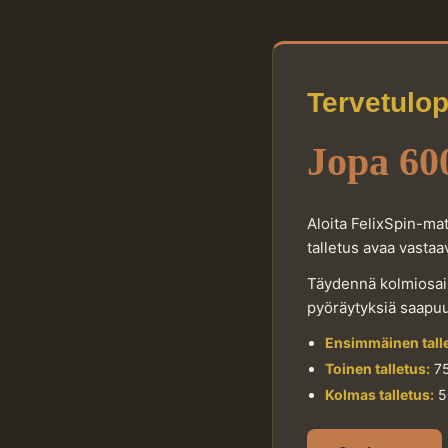
Tervetulop
Jopa 600
Aloita FelixSpin-ma
talletus avaa vastaa
Täydennä kolmiosain
pyöräytyksiä saapuu
Ensimmäinen tall
Toinen talletus:
75
Kolmas talletus:
50