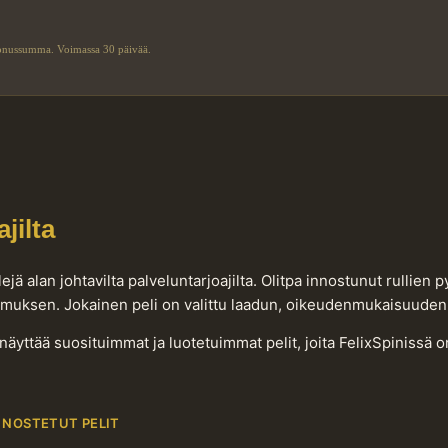
onussumma. Voimassa 30 päivää.
jilta
ä alan johtavilta palveluntarjoajilta. Olitpa innostunut rullien py
muksen. Jokainen peli on valittu laadun, oikeudenmukaisuuden j
äyttää suosituimmat ja luotetuimmat pelit, joita FelixSpinissä on 
N NOSTETUT PELIT