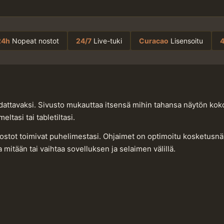
24h
Nopeat nostot
24/7
Live-tuki
Curacao
Lisensoitu
4
dattavaksi. Sivusto mukauttaa itsensä mihin tahansa näytön kokoon. 
ltasi tai tabletiltasi.
nostot toimivat puhelimestasi. Ohjaimet on optimoitu kosketusnäytö
 mitään tai vaihtaa sovelluksen ja selaimen välillä.