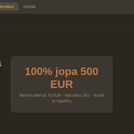
Hyväksy
Hylkää
a
100% jopa 500
EUR
Minimi talletus 10 EUR - Kierrätys 35x - Koodi
ei vaadittu