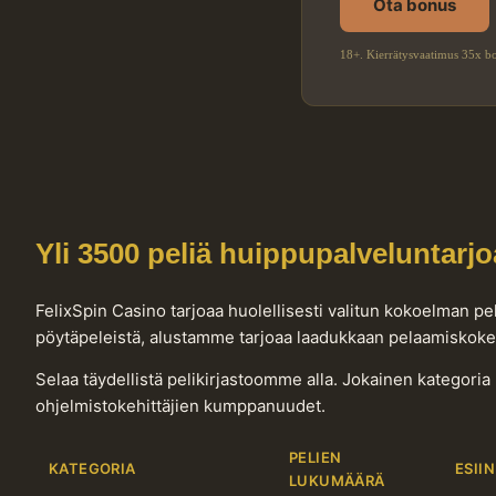
Ota bonus
18+. Kierrätysvaatimus 35x b
Yli 3500 peliä huippupalveluntarjoa
FelixSpin Casino tarjoaa huolellisesti valitun kokoelman pelej
pöytäpeleistä, alustamme tarjoaa laadukkaan pelaamiskoke
Selaa täydellistä pelikirjastoomme alla. Jokainen kategoria n
ohjelmistokehittäjien kumppanuudet.
PELIEN
KATEGORIA
ESII
LUKUMÄÄRÄ