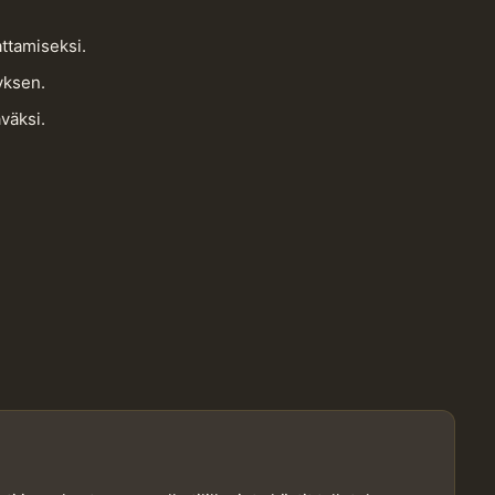
attamiseksi.
yksen.
väksi.