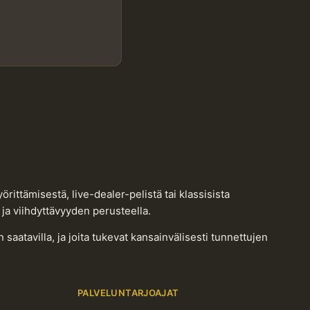
örittämisestä, live-dealer-pelistä tai klassisista
a viihdyttävyyden perusteella.
saatavilla, ja joita tukevat kansainvälisesti tunnettujen
PALVELUNTARJOAJAT