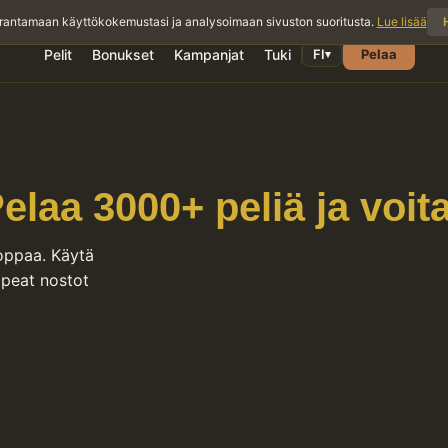
antamaan käyttökokemustasi ja analysoimaan sivuston suoritusta.
Lue lisää
FelixSpin Casino
Pelit
Bonukset
Kampanjat
Tuki
FI
Pelaa
▾
elaa 3000+ peliä ja voit
oppaa. Käytä
opeat nostot