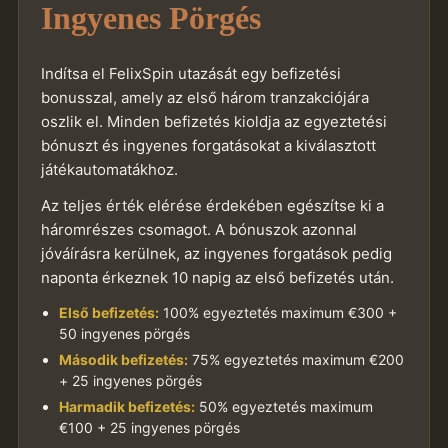
Ingyenes Pörgés
Indítsa el FelixSpin utazását egy befizetési
bonusszal, amely az első három tranzakciójára
oszlik el. Minden befizetés kioldja az egyeztetési
bónuszt és ingyenes forgatásokat a kiválasztott
játékautomatákhoz.
Az teljes érték elérése érdekében egészítse ki a
háromrészes csomagot. A bónuszok azonnal
jóváírásra kerülnek, az ingyenes forgatások pedig
naponta érkeznek 10 napig az első befizetés után.
Első befizetés:
100% egyeztetés maximum €300 +
50 ingyenes pörgés
Második befizetés:
75% egyeztetés maximum €200
+ 25 ingyenes pörgés
Harmadik befizetés:
50% egyeztetés maximum
€100 + 25 ingyenes pörgés