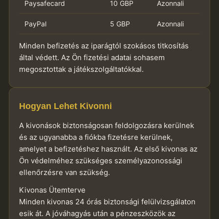
Paysafecard
10 GBP
Azonnali
PayPal
5 GBP
Azonnali
Minden befizetés az iparágtól szokásos titkosítás
által védett. Az Ön fizetési adatai sohasem
megosztottak a játékszolgáltatókkal.
Hogyan Lehet Kivonni
A kivonások biztonságosan feldolgozásra kerülnek
és az ugyanabba a fiókba fizetésre kerülnek,
amelyet a befizetéshez használt. Az első kivonas az
Ön védelméhez szükséges személyazonossági
ellenőrzésre van szükség.
Kivonas Ütemterve
Minden kivonas 24 órás biztonsági felülvizsgálaton
esik át. A jóváhagyás után a pénzeszközök az