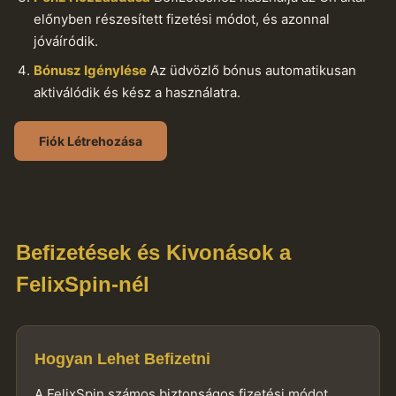
előnyben részesített fizetési módot, és azonnal
jóváíródik.
Bónusz Igénylése
Az üdvözlő bónus automatikusan
aktiválódik és kész a használatra.
Fiók Létrehozása
Befizetések és Kivonások a
FelixSpin-nél
Hogyan Lehet Befizetni
A FelixSpin számos biztonságos fizetési módot