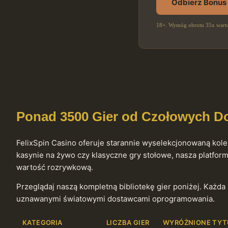
Odbierz Bonus
18+. Wymóg obrotu 35x warto
Ponad 3500 Gier od Czołowych 
FelixSpin Casino oferuje starannie wyselekcjonowaną kole
kasynie na żywo czy klasyczne gry stołowe, nasza platfor
wartość rozrywkową.
Przeglądaj naszą kompletną bibliotekę gier poniżej. Każda
uznawanymi światowymi dostawcami oprogramowania.
KATEGORIA
LICZBA GIER
WYRÓŻNIONE TYT