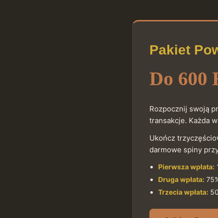
Pakiet Pow
Do 600
Rozpocznij swoją p
transakcje. Każda 
Ukończ trzyczęścio
darmowe spiny przy
Pierwsza wpłata:
Druga wpłata:
75%
Trzecia wpłata:
50