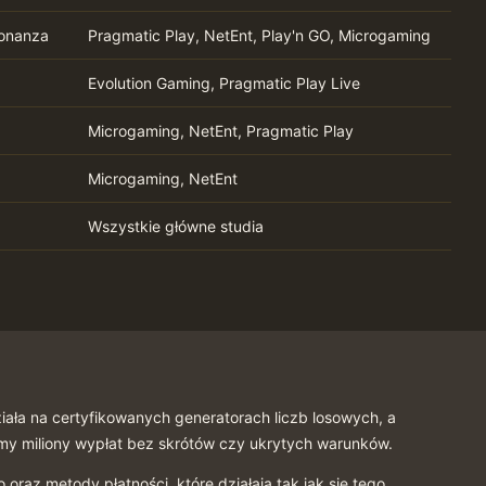
Bonanza
Pragmatic Play, NetEnt, Play'n GO, Microgaming
Evolution Gaming, Pragmatic Play Live
Microgaming, NetEnt, Pragmatic Play
Microgaming, NetEnt
Wszystkie główne studia
ziała na certyfikowanych generatorach liczb losowych, a
my miliony wypłat bez skrótów czy ukrytych warunków.
raz metody płatności, które działają tak jak się tego