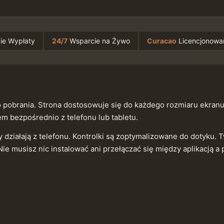
ie Wypłaty
24/7
Wsparcie na Żywo
Curacao
Licencjonowa
do pobrania. Strona dostosowuje się do każdego rozmiaru ekranu.
em bezpośrednio z telefonu lub tabletu.
ty działają z telefonu. Kontrolki są zoptymalizowane do dotyku
ie musisz nic instalować ani przełączać się między aplikacją a 