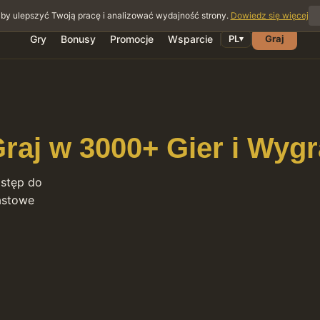
by ulepszyć Twoją pracę i analizować wydajność strony.
Dowiedz się więcej
FelixSpin Casino
Gry
Bonusy
Promocje
Wsparcie
PL
Graj
▾
Graj w 3000+ Gier i Wygr
ostęp do
astowe