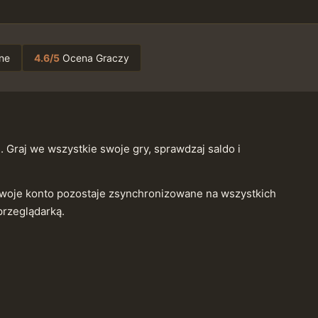
ne
4.6/5
Ocena Graczy
 Graj we wszystkie swoje gry, sprawdzaj saldo i
. Twoje konto pozostaje zsynchronizowane na wszystkich
przeglądarką.