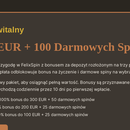
italny
 EUR + 100 Darmowych S
rzygodę w FelixSpin z bonusem za depozyt rozłożonym na trzy
wpłata odblokowuje bonus na życzenie i darmowe spiny na wybr
wy pakiet, aby osiągnąć pełną wartość. Bonusy są przyznawane 
chodzą codziennie przez 10 dni po pierwszej wpłacie.
100% bonus do 300 EUR + 50 darmowych spinów
 bonus do 200 EUR + 25 darmowych spinów
% bonus do 100 EUR + 25 darmowych spinów