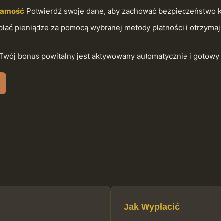
samość
Potwierdź swoje dane, aby zachować bezpieczeństwo k
łać pieniądze za pomocą wybranej metody płatności i otrzyma
Twój bonus powitalny jest aktywowany automatycznie i gotowy 
Jak Wypłacić