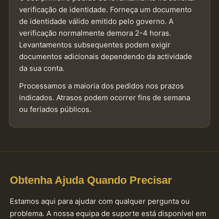
verificação de identidade. Forneça um documento
de identidade válido emitido pelo governo. A
verificação normalmente demora 2-4 horas.
Levantamentos subsequentes podem exigir
documentos adicionais dependendo da actividade
da sua conta.
Processamos a maioria dos pedidos nos prazos
indicados. Atrasos podem ocorrer fins de semana
ou feriados públicos.
Obtenha Ajuda Quando Precisar
Estamos aqui para ajudar com qualquer pergunta ou
problema. A nossa equipa de suporte está disponível em