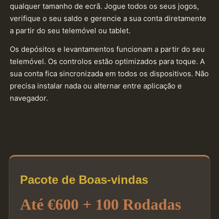
qualquer tamanho de ecrã. Jogue todos os seus jogos,
verifique o seu saldo e gerencie a sua conta diretamente
a partir do seu telemóvel ou tablet.
Os depósitos e levantamentos funcionam a partir do seu
telemóvel. Os controlos estão optimizados para toque. A
sua conta fica sincronizada em todos os dispositivos. Não
precisa instalar nada ou alternar entre aplicação e
navegador.
Pacote de Boas-vindas
Até €600 + 100 Rodadas