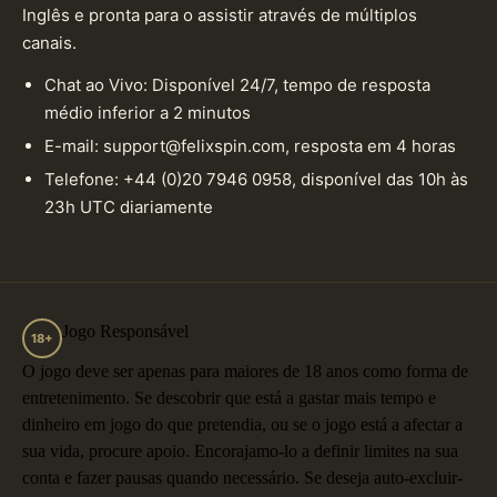
Inglês e pronta para o assistir através de múltiplos
canais.
Chat ao Vivo: Disponível 24/7, tempo de resposta
médio inferior a 2 minutos
E-mail:
support@felixspin.com
, resposta em 4 horas
Telefone: +44 (0)20 7946 0958, disponível das 10h às
23h UTC diariamente
Jogo Responsável
18+
O jogo deve ser apenas para maiores de 18 anos como forma de
entretenimento. Se descobrir que está a gastar mais tempo e
dinheiro em jogo do que pretendia, ou se o jogo está a afectar a
sua vida, procure apoio. Encorajamo-lo a definir limites na sua
conta e fazer pausas quando necessário. Se deseja auto-excluir-