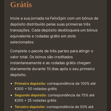
Grátis
Inicie a sua jornada na FelixSpin com um bónus de
depósito distribuído pelas suas primeiras três
transações. Cada depósito desbloqueia um bónus
equivalente e rodadas grátis em slots
selecionados.
Complete o pacote de três partes para atingir o
valor total. Os bónus são creditados
instantaneamente e as rodadas grátis chegam
diariamente durante 10 dias após o seu primeiro
depósito.
Primeiro depósito:
correspondência de 100% até
€300 + 50 rodadas grátis
Segundo depósito:
correspondência de 75% até
€200 + 25 rodadas grátis
Terceiro depósito:
correspondência de 50% até