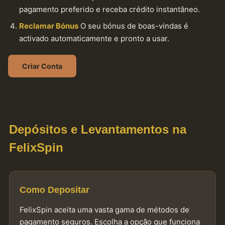
pagamento preferido e receba crédito instantâneo.
Reclamar Bónus
O seu bónus de boas-vindas é
activado automaticamente e pronto a usar.
Criar Conta
Depósitos e Levantamentos na
FelixSpin
Como Depositar
FelixSpin aceita uma vasta gama de métodos de
pagamento seguros. Escolha a opção que funciona