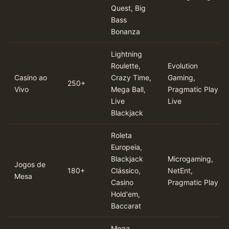
Quest, Big
Bass
Bonanza
Lightning
Roulette,
Evolution
Casino ao
Crazy Time,
Gaming,
250+
Vivo
Mega Ball,
Pragmatic Play
Live
Live
Blackjack
Roleta
Europeia,
Blackjack
Microgaming,
Jogos de
180+
Clássico,
NetEnt,
Mesa
Casino
Pragmatic Play
Hold'em,
Baccarat
Mega