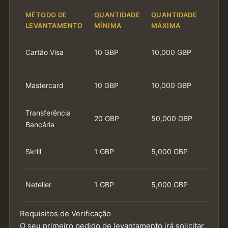
MÉTODO DE
QUANTIDADE
QUANTIDADE
TEMP
LEVANTAMENTO
MÍNIMA
MÁXIMA
PROC
Revis
Cartão Visa
10 GBP
10,000 GBP
Dias
Revis
Mastercard
10 GBP
10,000 GBP
Dias
Transferência
Revis
20 GBP
50,000 GBP
Bancária
Dias
Revis
Skrill
1 GBP
5,000 GBP
Insta
Revis
Neteller
1 GBP
5,000 GBP
Insta
Requisitos de Verificação
O seu primeiro pedido de levantamento irá solicitar